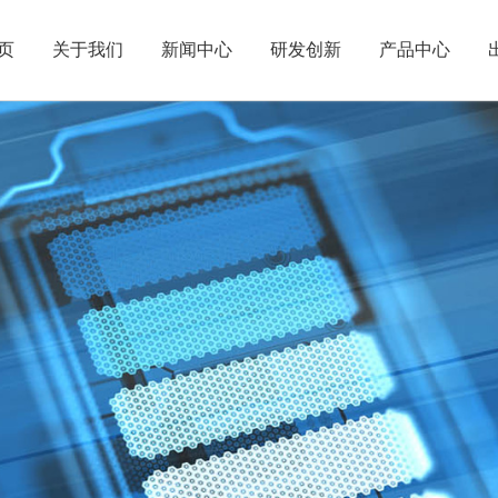
页
关于我们
新闻中心
研发创新
产品中心
企业简介
电池化学品
董事会简介
发展历程
公司动态
人才理念
电容化学品
信息披露
全球布局
公告信息
社会招聘
半导体化学品
资讯平台
可持续发展
电子杂志
校园招聘
互动平台
有机氟化学
联系我