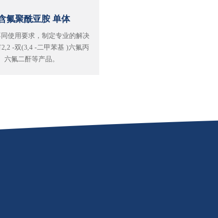
含氟聚酰亚胺 单体
不同使用要求，制定专业的解决
2 -双(3,4 -二甲苯基 )六氟丙
、六氟二酐等产品。