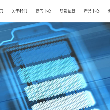
页
关于我们
新闻中心
研发创新
产品中心
企业简介
电池化学品
董事会简介
发展历程
公司动态
人才理念
电容化学品
信息披露
全球布局
公告信息
社会招聘
半导体化学品
资讯平台
可持续发展
电子杂志
校园招聘
互动平台
有机氟化学
联系我