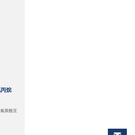
氟丙烷
敏性氟聚酰亚