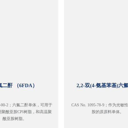
氟二酐 （6FDA）
2,2-双(4-氨基苯基)六
107-00-2；六氟二酐单体，可用于
CAS No. 1095-78-9；作为光
聚酰亚胺CPI树脂，和高温聚
胺的原原料单体。
酰亚胺树脂。